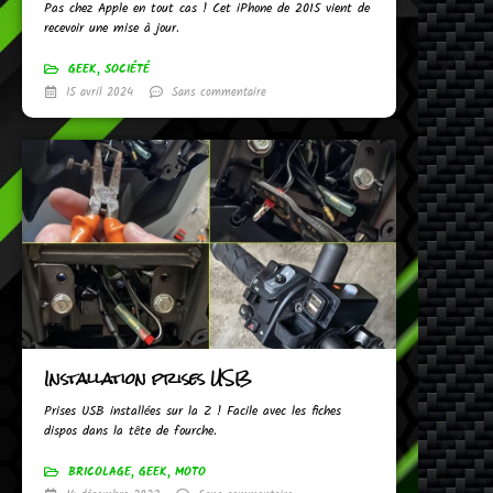
Pas chez Apple en tout cas ! Cet iPhone de 2015 vient de
recevoir une mise à jour.
GEEK
,
SOCIÉTÉ
15 avril 2024
Sans commentaire
Installation prises USB
Prises USB installées sur la Z ! Facile avec les fiches
dispos dans la tête de fourche.
BRICOLAGE
,
GEEK
,
MOTO