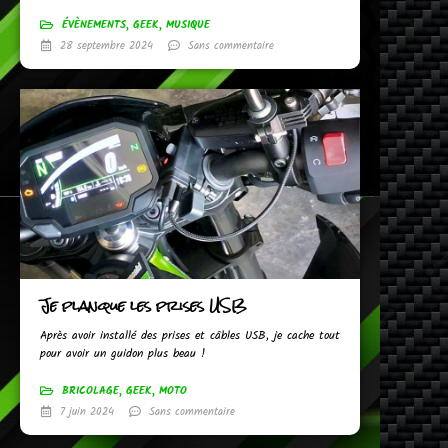
ÉVÈNEMENTS
,
GEEK
,
MUSIQUE
28 septembre 2024
Sans commentaire
Je planque les prises USB
Après avoir installé des prises et câbles USB, je cache tout
pour avoir un guidon plus beau !
BRICOLAGE
,
GEEK
,
MOTO
7 juin 2024
Sans commentaire