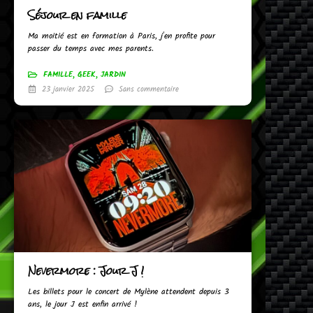
Séjour en famille
Ma moitié est en formation à Paris, j'en profite pour
passer du temps avec mes parents.
FAMILLE
,
GEEK
,
JARDIN
23 janvier 2025
Sans commentaire
Nevermore : Jour J !
Les billets pour le concert de Mylène attendent depuis 3
ans, le jour J est enfin arrivé !