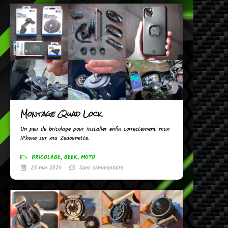
Montage Quad Lock
Un peu de bricolage pour installer enfin correctement mon
iPhone sur ma Zedounette.
BRICOLAGE
,
GEEK
,
MOTO
23 mai 2024
Sans commentaire