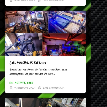
14 décembre 2023
Sans commentaire
Les machines de nuit
Quand les machines de l'atelier travaillent sans
interruption, de jour comme de nuit...
ACTIVITÉ
,
GEEK
9 septembre 2023
Sans commentaire