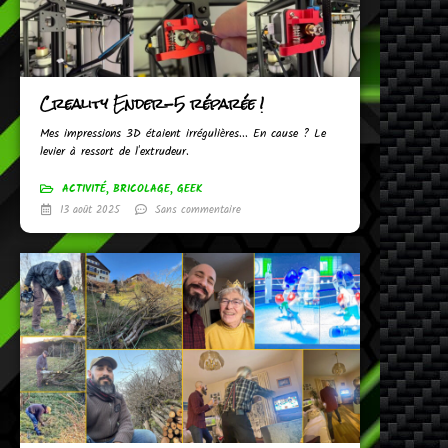
Creality Ender-5 réparée !
Mes impressions 3D étaient irrégulières... En cause ? Le
levier à ressort de l'extrudeur.
ACTIVITÉ
,
BRICOLAGE
,
GEEK
13 août 2025
Sans commentaire