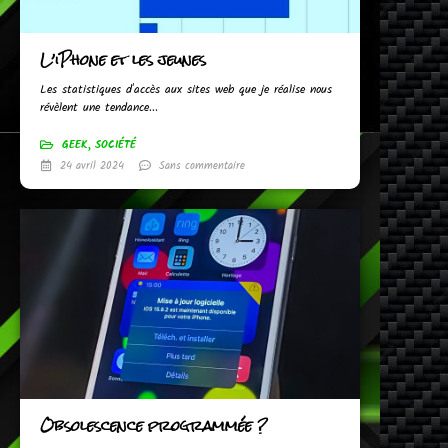
L’iPhone et les jeunes
Les statistiques d'accès aux sites web que je réalise nous
révèlent une tendance...
GEEK
,
SOCIÉTÉ
24 avril 2024
Sans commentaire
Obsolescence programmée ?