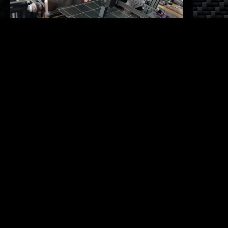
Orage et impression 3D
Quand t'imprimes une pièce qui en a encore pour 3 heures
et que le tonnerre gronde...
ACTIVITÉ
,
GEEK
,
GRRRRR!
,
VIDÉOS
24 août 2023
Sans commentaire