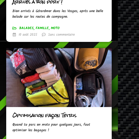
Arrivés à bon port !
Bien arrivés à Gérardmer dans les Vosges, après une belle
balade sur les routes de campagne.
BALADES
,
FAMILLE
,
MOTO
10 août 2025
Sans commentaire
Optimisation façon Tetris
Quand tu pars en moto pour quelques jours, faut
optimiser les bagages !