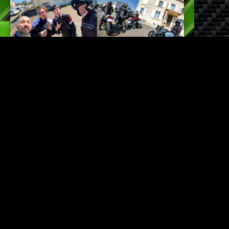
Balade du premier mai
Un p'tit message de Mérédith, et hop, on saute sur nos
bécanes pour une virée entre amis !
AMIS
,
BALADES
,
MOTO
1 mai 2025
2 commentaires