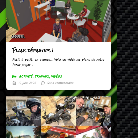
Plans définitifs !
Petit à petit, on avance... Voici en vidéo les plans de notre
futur projet !
ACTIVITÉ
,
TRAVAUX
,
VIDÉOS
14 juin 2025
Sans commentaire