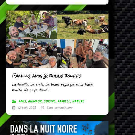
Famille, amis & bonne bouffe
La famille, les amis, les beaux paysages et la bonne
bouffe, y'a qu'ça d'vrai !
AMIS
,
ANIMAUX
,
CUISINE
,
FAMILLE
,
NATURE
12 août 2025
Sans commentaire