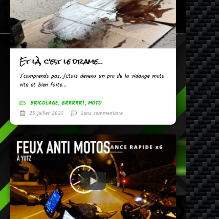
Et là, c’est le drame…
J'comprends pas, j'étais devenu un pro de la vidange moto
vite et bien faite...
BRICOLAGE
,
GRRRRR!
,
MOTO
25 juillet 2025
Sans commentaire