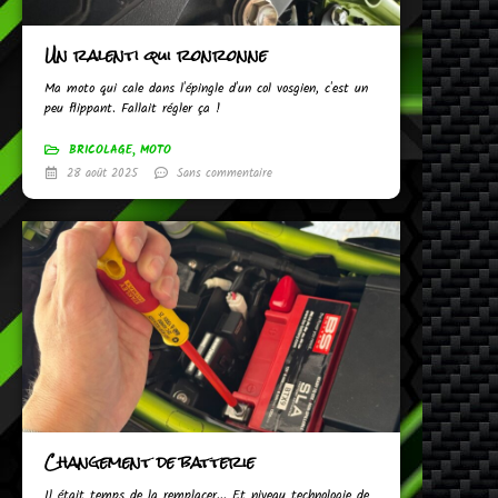
Un ralenti qui ronronne
Ma moto qui cale dans l'épingle d'un col vosgien, c'est un
peu flippant. Fallait régler ça !
BRICOLAGE
,
MOTO
28 août 2025
Sans commentaire
Changement de batterie
Il était temps de la remplacer... Et niveau technologie de