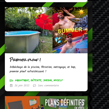
Premier plouf !
Débâchage de la piscine, filtration, nettoyage, et hop,
premier plouf rafraîchissant !
AQUATIQUE
,
DÉTENTE
,
JARDIN
,
MYSELF
26 juin 2025
Sans commentaire