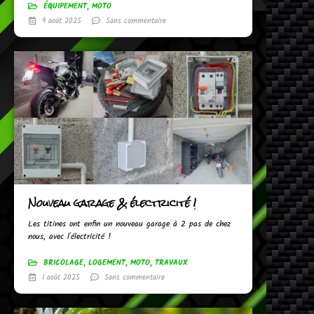
ÉQUIPEMENT
,
MOTO
9 août 2025
Sans commentaire
Nouveau garage & électricité !
Les titines ont enfin un nouveau garage à 2 pas de chez
nous, avec l'électricité !
BRICOLAGE
,
LOGEMENT
,
MOTO
,
TRAVAUX
1 août 2025
Sans commentaire