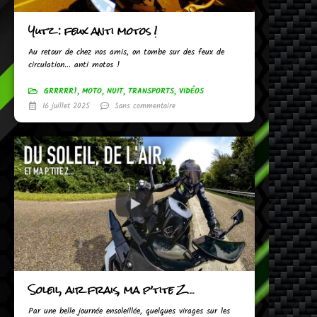
Yutz : feux anti motos !
Au retour de chez nos amis, on tombe sur des feux de
circulation... anti motos !
GRRRRR!
,
MOTO
,
NUIT
,
TRANSPORTS
,
VIDÉOS
16 juillet 2025
Sans commentaire
Soleil, air frais, ma p’tite Z…
Par une belle journée ensoleillée, quelques virages sur les