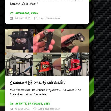
batterie, y'a le choix !
BRICOLAGE
,
MOTO
26 août 2025
Sans commentaire
Creality Ender-5 réparée !
Mes impressions 3D étaient irrégulières... En cause ? Le
levier à ressort de l'extrudeur.
ACTIVITÉ
,
BRICOLAGE
,
GEEK
13 août 2025
Sans commentaire