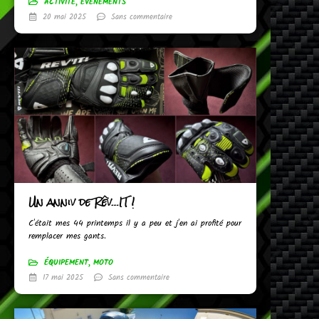
ACTIVITÉ
,
ÉVÈNEMENTS
20 mai 2025
Sans commentaire
Un anniv de Rêv…IT !
C'était mes 44 printemps il y a peu et j'en ai profité pour
remplacer mes gants.
ÉQUIPEMENT
,
MOTO
17 mai 2025
Sans commentaire