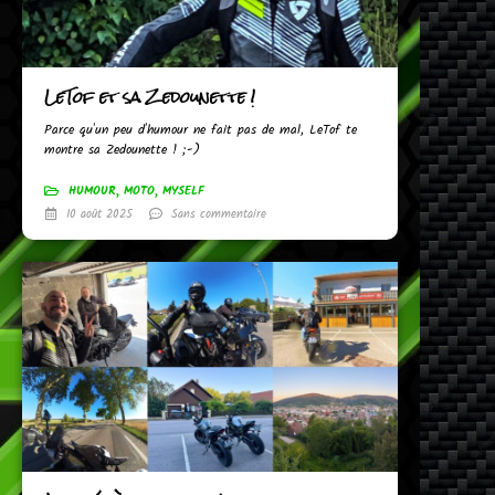
LeTof et sa Zedounette !
Parce qu'un peu d'humour ne fait pas de mal, LeTof te
montre sa Zedounette ! ;-)
HUMOUR
,
MOTO
,
MYSELF
10 août 2025
Sans commentaire