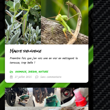
Mante religieuse
Première fois que j'en vois une en vrai en nettoyant la
terrasse, trop belle !
ANIMAUX
,
JARDIN
,
NATURE
27 juillet 2025
Sans commentaire