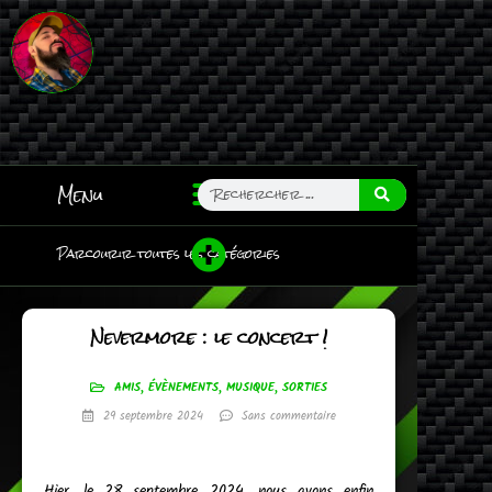
Menu
Parcourir toutes les catégories
Nevermore : le concert !
AMIS
,
ÉVÈNEMENTS
,
MUSIQUE
,
SORTIES
29 septembre 2024
Sans commentaire
Hier, le 28 septembre 2024, nous avons enfin