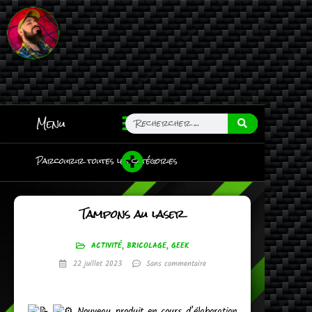
Menu
Parcourir toutes les catégories
Tampons au laser
ACTIVITÉ
,
BRICOLAGE
,
GEEK
22 juillet 2023
Sans commentaire
Nouveau produit en cours d’élaboration