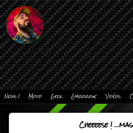
News !
Moto
Geek
Gyroroue
Vidéos
C
Cheeeese ! …ma