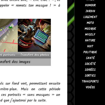
e rappeler « remets ton masque ! » à
HUMOUR
JARDIN
LOGEMENT
MOTO
MUSIQUE
MYSELF
NATURE
NUIT
POLITIQUE
et portraits
Transfert des photos
SANTÉ
ansfert des images
SOCIÉTÉ
SOIRÉES
SORTIES
TRANSPORTS
és sur fond vert, permettant ensuite
VIDÉOS
rrière-plan. Mais en cette période
 de ces portraits « sans masques » un
 que j’ajouterai par la suite.