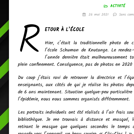
ACTIVITÉ
R
26 mai 2021
Sans com
ETOUR À L’ÉCOLE
Hier, c’était la traditionnelle photo de 
l’école Schuman de Knutange. Le rendez-
l’année dernière était malheureusement t
plein confinement. Conséquence, pas de photos en 2020 
Du coup j’étais ravi de retrouver la directrice et l’éq
enseignants, aux côtés de qui je réalise les photos dep
de 6 ans maintenant. Situation quelque-peu particulière
l’épidémie, nous nous sommes organisés différemment.
Les portraits individuels ont été réalisés à l’air frais sou
bibliothèque. Je me trouvais à distance et masqué, 
retirant le masque que quelques secondes le temps d’
regarde vers l’appareil, un beau sourire, « Clic-Clac ! »