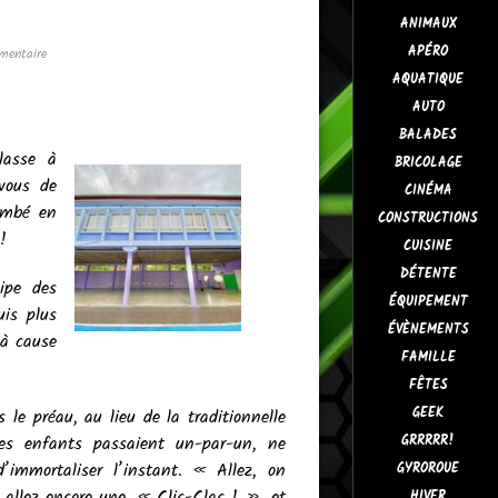
ANIMAUX
APÉRO
mentaire
AQUATIQUE
AUTO
BALADES
classe à
BRICOLAGE
vous de
CINÉMA
ombé en
CONSTRUCTIONS
!
CUISINE
DÉTENTE
uipe des
ÉQUIPEMENT
uis plus
ÉVÈNEMENTS
 à cause
FAMILLE
FÊTES
GEEK
s le préau, au lieu de la traditionnelle
les enfants passaient un-par-un, ne
GRRRRR!
immortaliser l’instant. « Allez, on
GYROROUE
, allez encore une, « Clic-Clac ! », et
HIVER