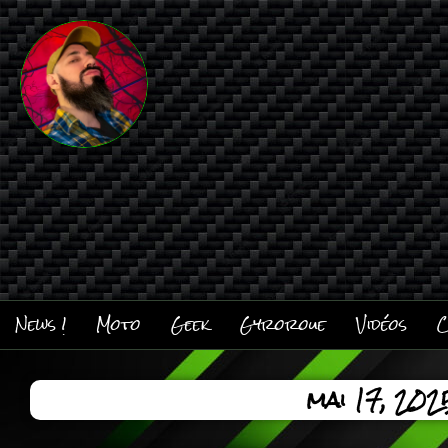
News !
Moto
Geek
Gyroroue
Vidéos
C
mai 17, 202