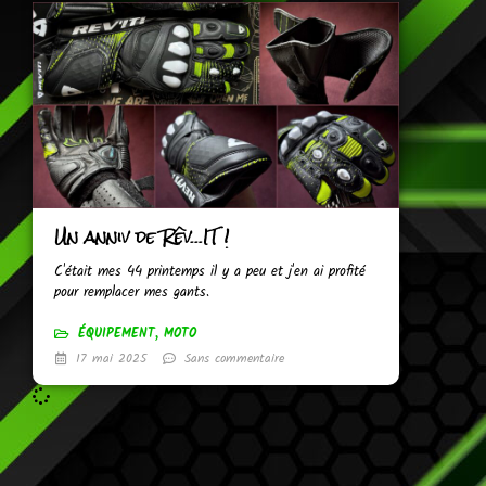
Un anniv de Rêv…IT !
C'était mes 44 printemps il y a peu et j'en ai profité
pour remplacer mes gants.
ÉQUIPEMENT
,
MOTO
17 mai 2025
Sans commentaire