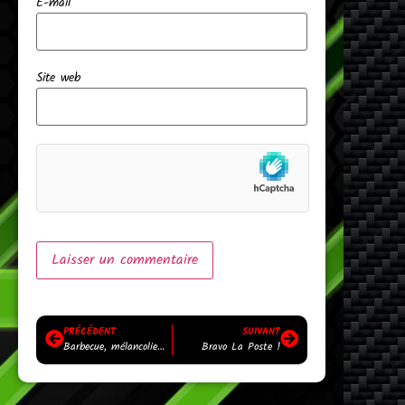
E-mail
*
Site web
PRÉCÉDENT
SUIVANT
Barbecue, mélancolie…
Bravo La Poste !