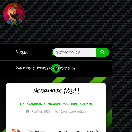
Menu
Parcourir toutes les catégories
Nevermore 2024 !
ÉVÈNEMENTS
,
MUSIQUE
,
POLITIQUE
,
SOCIÉTÉ
9 juillet 2023
Sans commentaire
Wouhouuu ! Après une semaine