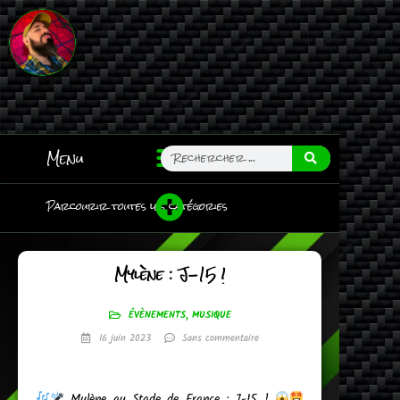
Menu
Parcourir toutes les catégories
Mylène : J-15 !
ÉVÈNEMENTS
,
MUSIQUE
16 juin 2023
Sans commentaire
Mylène au Stade de France : J-15 !